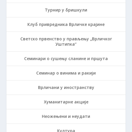
Турнир у бришкули
Клуб привредника Врличке крајине
Светско првенство у прављењу „Врличког
Уштипка“
Семинари о сушењу сланине и пршута
Семинар о винима и ракији
Врличани у иностранству
Хуманитарне акције
Неожењени и неудати
Култура