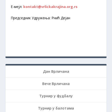
Е-мејл:
kontakt@vrlickakrajina.org.rs
Председник Удружења: Рнић Дејан
Дан Врличана
Вече Врличана
Турнир у фудбалу
Турнир у балотама