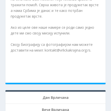
тражити помоћ. Сврха живота је продужетак врсте
а нама Србима је данас и те како потрбан
продужетак врсте.
Ако из целе ове наше намере се роди само једно
дете ми смо своју мисију испунили.
Своју биографију са фотографијом нам можете
доставити на меил:
kontakt@vrlickakrajina.org.rs
.
Дан Врличана
Вече Врличана