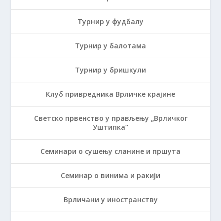
Турнир у фудбалу
Турнир у балотама
Турнир у бришкули
Клуб привредника Врличке крајине
Светско првенство у прављењу „Врличког
Уштипка“
Семинари о сушењу сланине и пршута
Семинар о винима и ракији
Врличани у иностранству