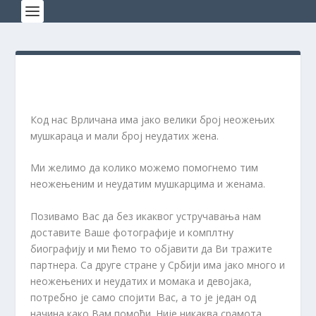
Код нас Врличана има јако велики број неожењих
мушкараца и мали број неудатих жена.
Ми желимо да колико можемо помогнемо тим
неожењеним и неудатим мушкарцима и женама.
Позивамо Вас да без икаквог устручавања нам
доставите Ваше фотографије и комплтну
биографију и ми ћемо то објавити да Ви тражите
партнера. Са друге стране у Србији има јако много и
неожењених и неудатих и момака и девојака,
потребно је само спојити Вас, а то је један од
начина како Вам помоћи. Није никаква срамота