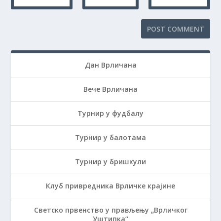
Дан Врличана
Вече Врличана
Турнир у фудбалу
Турнир у балотама
Турнир у бришкули
Клуб привредника Врличке крајине
Светско првенство у прављењу „Врличког
Уштипка“