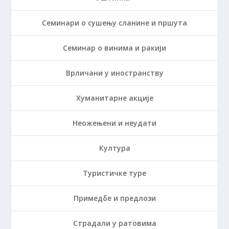
Семинари о сушењу сланине и пршута
Семинар о винима и ракији
Врличани у иностранству
Хуманитарне акције
Неожењени и неудати
Култура
Туристичке туре
Примедбе и предлози
Страдали у ратовима