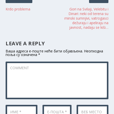
Krdo problema
Gori na Svilaji, Velebitu i
Dinari: neki od terena su
minski sumnjivi, vatrogasci
dežuraju i apeliraju na
javnost, nadaju se kiši…
LEAVE A REPLY
Ваша адреса е-поште неће бити објављена.
Неопходна
поља су означена
*