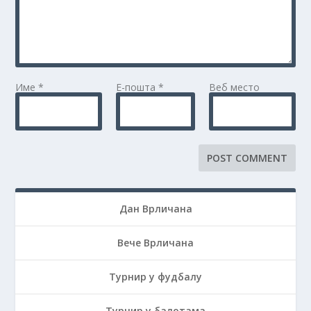
Име
*
Е-пошта
*
Веб место
Дан Врличана
Вече Врличана
Турнир у фудбалу
Турнир у балотама