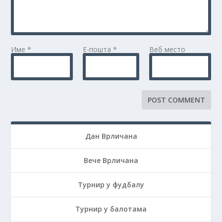
Име
*
Е-пошта
*
Веб место
Дан Врличана
Вече Врличана
Турнир у фудбалу
Турнир у балотама