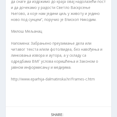
да снаге да издржимо до краја овај надолазећи пост
и да дочекамо у радости Светло Васкрсење
Његово, а које нам једини циљ у животу и једино
ново под сунцем“, поручио је Епископ Никодим.
Милош Мељанац
Напомена: Забрањено преузимање дела или
читавог текста и/или фото/видеа, без навођења и
линковања извора и аутора, а у складу са
одредбама ВМГ услова коришћења и Законом о
јавном информисању и медијима.
http://www.eparhija-dalmatinska.hr/Frames-c.htm
SHARE: