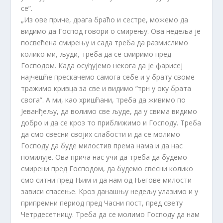
се”.
„Из ове приче, драга браћо и сестре, можемо да
видимо да Господ говори о смирењу. Ова недеља је
посвећена смирењу и сада треба да размислимо
колико ми, људи, треба да се смиримо пред
Господом. Када осуђујемо некога да је фарисеј
најчешће прескачемо самога себе и у брату своме
тражимо кривца за све и видимо ”трн у оку брата
свога”. А ми, као хришћани, треба да живимо по
Јеванђељу, да волимо све људе, да у свима видимо
добро и да се кроз то приближимо и Господу. Треба
да смо свесни својих слабости и да се молимо
Господу да буде милостив према нама и да нас
помилује. Ова прича нас учи да треба да будемо
смирени пред Господом, да будемо свесни колико
смо ситни пред Њим и да нам од Његове милости
зависи спасење. Кроз данашњу недељу улазимо и у
припремни период пред Часни пост, пред свету
Четрдесетницу. Треба да се молимо Господу да нам