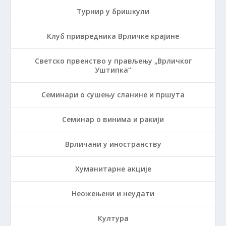
Турнир у бришкули
Клуб привредника Врличке крајине
Светско првенство у прављењу „Врличког
Уштипка“
Семинари о сушењу сланине и пршута
Семинар о винима и ракији
Врличани у иностранству
Хуманитарне акције
Неожењени и неудати
Култура