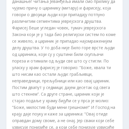
данашњег читања Јеванђеља имали смо прилику да
чујемо причу о царинику (митару) и фарисеју, која
говори о двојици људи који припадају потпуно
различитим сегментима јеврејскога друштва.
Фарисеј беше угледан човек, тумач јеврејскога
Закона који је у тада био религијски систем по коме
се живело, а цариник је припадао најомраженијем
делу друштва. У то доба није било горе врсте људи
од цариника, који су у суштини били скупљачи
пореза и отимали од људи све што су стигли. По
уласку у храм фарисеј је говорио: ”Боже, хвала ти
што нисам као остали људи: грабљивци,
неправедници, прељубници или као овај цариник.
Постим двапут у седмици; дајем десетак од свега
што стекнем”. Са друге стране, цариник који је
стајао подаље у храму бијући се у прса је молио:
”Боже, милостив буди мени грешноме!” И Господ на
крају даје поуку и каже за цариника: ”Овај отиде
оправдан дому своме, а не онај. Јер сваки који себе
узвисује понизиће се, а који себе понизује узвисиће