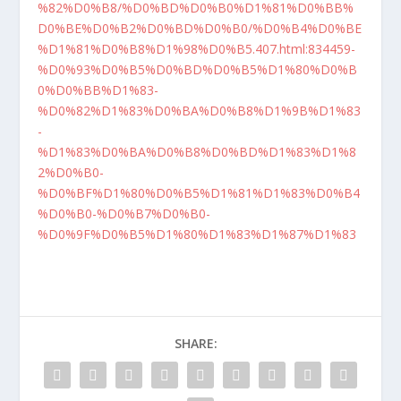
%82%D0%B8/%D0%BD%D0%B0%D1%81%D0%BB%
D0%BE%D0%B2%D0%BD%D0%B0/%D0%B4%D0%BE
%D1%81%D0%B8%D1%98%D0%B5.407.html:834459-
%D0%93%D0%B5%D0%BD%D0%B5%D1%80%D0%B
0%D0%BB%D1%83-
%D0%82%D1%83%D0%BA%D0%B8%D1%9B%D1%83
-
%D1%83%D0%BA%D0%B8%D0%BD%D1%83%D1%8
2%D0%B0-
%D0%BF%D1%80%D0%B5%D1%81%D1%83%D0%B4
%D0%B0-%D0%B7%D0%B0-
%D0%9F%D0%B5%D1%80%D1%83%D1%87%D1%83
SHARE: