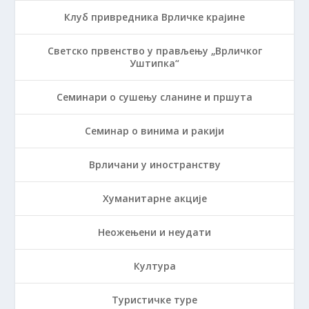
Клуб привредника Врличке крајине
Светско првенство у прављењу „Врличког
Уштипка“
Семинари о сушењу сланине и пршута
Семинар о винима и ракији
Врличани у иностранству
Хуманитарне акције
Неожењени и неудати
Култура
Туристичке туре