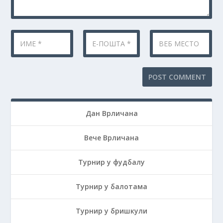
Дан Врличана
Вече Врличана
Турнир у фудбалу
Турнир у балотама
Турнир у бришкули