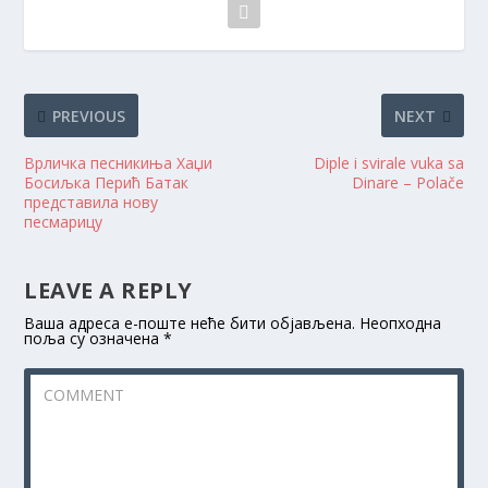
PREVIOUS
NEXT
Врличка песникиња Хаџи
Diple i svirale vuka sa
Босиљка Перић Батак
Dinare – Polače
представила нову
песмарицу
LEAVE A REPLY
Ваша адреса е-поште неће бити објављена.
Неопходна
поља су означена
*