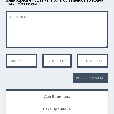
Ваша адреса е-поште неће бити објављена.
Неопходна
поља су означена
*
Дан Врличана
Вече Врличана