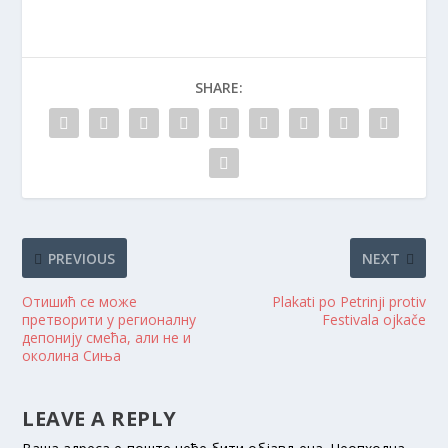
SHARE:
PREVIOUS
NEXT
Отишић се може
Plakati po Petrinji protiv
претворити у регионалну
Festivala ojkače
депонију смећа, али не и
околина Сиња
LEAVE A REPLY