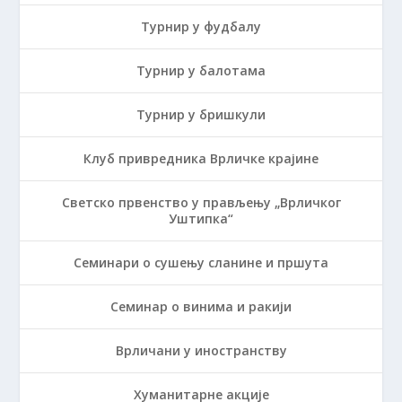
Турнир у фудбалу
Турнир у балотама
Турнир у бришкули
Клуб привредника Врличке крајине
Светско првенство у прављењу „Врличког
Уштипка“
Семинари о сушењу сланине и пршута
Семинар о винима и ракији
Врличани у иностранству
Хуманитарне акције